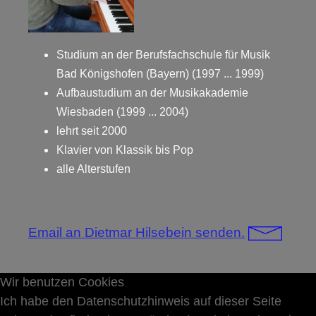
Studium an der Berufsfachschule für Musik
Bad Königshofen (Bayern) (1997 ... 1999)
Aufbaustudium an der Musikakademie
Wiesbaden (1999 ... 2004)
lehrt seit 2000
Klavier von Klassik bis Pop
alle Alterstufen
Email an Dietmar Hilsebein senden.
Wir benutzen Cookies
Ich habe den Datenschutzhinweis auf dieser Seite